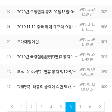
2019-12-23
2020년 구정연휴 공지 01월13일-02월09일
22
2527
12:29:27
2019-11-11
2019.11.11 중국 최대 규모의 쇼핑의 날! 双十一购物狂欢节！의한 택배건 지연에 대해
21
5608
13:11:51
2019-10-28
구매대행이란...
20
2615
13:39:28
2019-09-25
2019년 국경절(国庆节)연휴 공지 10/1-10/7(7일)
19
2519
13:49:18
2019-09-09
추석（中秋节）연휴 공지 9/12-9/15(4일)
18
2459
09:01:30
2019-08-12
"利奇马"태풍의 습격에 의한 택배건 지연...
17
2620
08:33:05
1
2
3
4
5
6
7
8